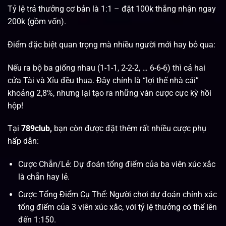
Tỷ lệ trả thưởng cơ bản là 1:1 – đặt 100k thắng nhận ngay
200k (gồm vốn).
Điểm đặc biệt quan trọng mà nhiều người mới hay bỏ qua:
Nếu ra bộ ba giống nhau (1-1-1, 2-2-2, … 6-6-6) thì cả hai
cửa Tài và Xỉu đều thua. Đây chính là “lợi thế nhà cái”
khoảng 2,8%, nhưng lại tạo ra những ván cược cực kỳ hồi
hộp!
Tại
789club,
bạn còn được đặt thêm rất nhiều cược phụ
hấp dẫn:
Cược Chẵn/Lẻ: Dự đoán tổng điểm của ba viên xúc xắc
là chẵn hay lẻ.
Cược Tổng Điểm Cụ Thể: Người chơi dự đoán chính xác
tổng điểm của 3 viên xúc xắc, với tỷ lệ thưởng có thể lên
đến 1:150.