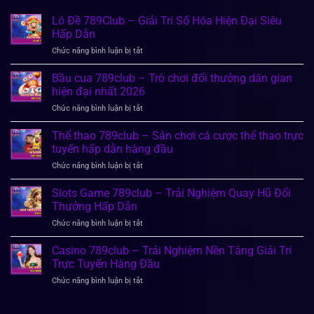
Lô Đề 789Club – Giải Trí Số Hóa Hiện Đại Siêu
Hấp Dẫn
Chức năng bình luận bị tắt
ở
Lô
Đề
Bầu cua 789club – Trò chơi đổi thưởng dân gian
789Club
hiện đại nhất 2026
–
Chức năng bình luận bị tắt
ở
Giải
Bầu
Trí
cua
Thể thao 789club – Sân chơi cá cược thể thao trực
Số
789club
Hóa
tuyến hấp dẫn hàng đầu
–
Hiện
Chức năng bình luận bị tắt
ở
Trò
Đại
Thể
chơi
Siêu
thao
Slots Game 789club – Trải Nghiệm Quay Hũ Đổi
đổi
Hấp
789club
thưởng
Thưởng Hấp Dẫn
Dẫn
–
dân
Chức năng bình luận bị tắt
ở
Sân
gian
Slots
chơi
hiện
Game
Casino 789club – Trải Nghiệm Nền Tảng Giải Trí
cá
đại
789club
cược
Trực Tuyến Hàng Đầu
nhất
–
thể
2026
Chức năng bình luận bị tắt
ở
Trải
thao
Casino
Nghiệm
trực
789club
Quay
tuyến