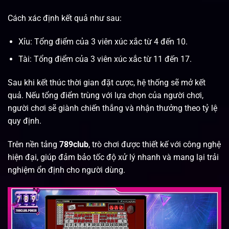
Cách xác định kết quả như sau:
Xỉu: Tổng điểm của 3 viên xúc xắc từ 4 đến 10.
Tài: Tổng điểm của 3 viên xúc xắc từ 11 đến 17.
Sau khi kết thúc thời gian đặt cược, hệ thống sẽ mở kết
quả. Nếu tổng điểm trùng với lựa chọn của người chơi,
người chơi sẽ giành chiến thắng và nhận thưởng theo tỷ lệ
quy định.
Trên nền tảng
789club
, trò chơi được thiết kế với công nghệ
hiện đại, giúp đảm bảo tốc độ xử lý nhanh và mang lại trải
nghiệm ổn định cho người dùng.