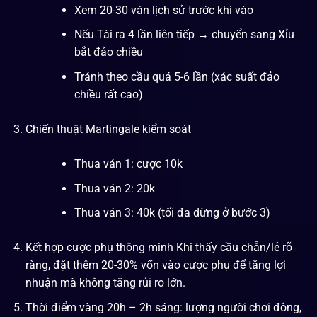
Xem 20-30 ván lịch sử trước khi vào
Nếu Tài ra 4 lần liên tiếp → chuyển sang Xỉu
bắt đảo chiều
Tránh theo cầu quá 5-6 lần (xác suất đảo
chiều rất cao)
Chiến thuật Martingale kiểm soát
Thua ván 1: cược 10k
Thua ván 2: 20k
Thua ván 3: 40k (tối đa dừng ở bước 3)
Kết hợp cược phụ thông minh Khi thấy cầu chẵn/lẻ rõ
ràng, đặt thêm 20-30% vốn vào cược phụ để tăng lợi
nhuận mà không tăng rủi ro lớn.
Thời điểm vàng 20h – 2h sáng: lượng người chơi đông,