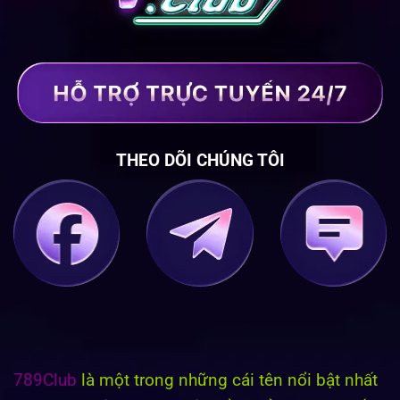
THEO DÕI CHÚNG TÔI
789Club
là một trong những cái tên nổi bật nhất