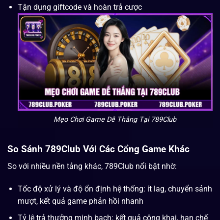
Tận dụng giftcode và hoàn trả cược
Mẹo Chơi Game Dễ Thắng Tại 789Club
So Sánh 789Club Với Các Cổng Game Khác
So với nhiều nền tảng khác, 789Club nổi bật nhờ:
Tốc độ xử lý và độ ổn định hệ thống: ít lag, chuyển sảnh
mượt, kết quả game phản hồi nhanh
Tỷ lệ trả thưởng minh bạch: kết quả công khai, hạn chế