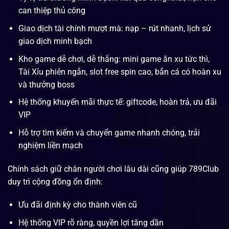
can thiệp thủ công
Giao dịch tài chính mượt mà: nạp – rút nhanh, lịch sử
giao dịch minh bạch
Kho game dễ chơi, dễ thắng: mini game ăn xu tức thì,
Tài Xỉu phiên ngắn, slot free spin cao, bắn cá có hoàn xu
và thưởng boss
Hệ thống khuyến mãi thực tế: giftcode, hoàn trả, ưu đãi
VIP
Hỗ trợ tìm kiếm và chuyển game nhanh chóng, trải
nghiệm liền mạch
Chính sách giữ chân người chơi lâu dài cũng giúp 789Club
duy trì cộng đồng ổn định:
Ưu đãi định kỳ cho thành viên cũ
Hệ thống VIP rõ ràng, quyền lợi tăng dần