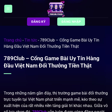
Bỏ
qua
nội
dung
ĐĂNG KÝ
ĐĂNG NHẬP
Trang chủ
-
Tin tức
-
789Club – Cổng Game Bài Uy Tín
Hàng Đầu Việt Nam Đổi Thưởng Tiền Thật
789Club – Cổng Game Bài Uy Tín Hàng
Đầu Việt Nam Đổi Thưởng Tiền Thật
Trong những năm gần đây, thị trường game bài đổi thưởng
trực tuyến tại Việt Nam phát triển mạnh mẽ, kéo theo sự
xuất hiện của rất nhiều nền tảng giải trí khác nhau. Giữa vô
số lựa chọn đó,
789Club
vẫn luôn được cộng đồng người