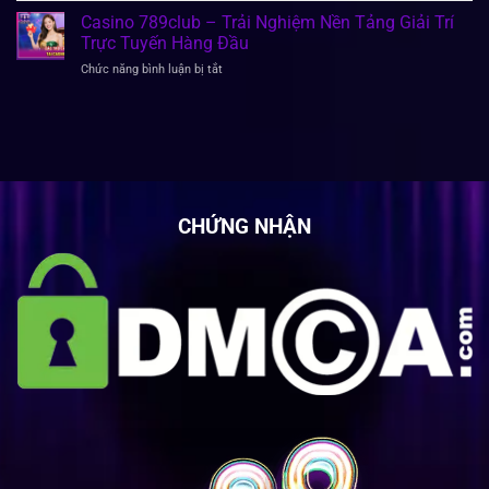
chơi
hiện
Game
Casino 789club – Trải Nghiệm Nền Tảng Giải Trí
cá
đại
789club
cược
Trực Tuyến Hàng Đầu
nhất
–
thể
2026
Chức năng bình luận bị tắt
ở
Trải
thao
Casino
Nghiệm
trực
789club
Quay
tuyến
–
Hũ
hấp
Trải
Đổi
dẫn
Nghiệm
Thưởng
hàng
Nền
Hấp
đầu
Tảng
Dẫn
Giải
CHỨNG NHẬN
Trí
Trực
Tuyến
Hàng
Đầu