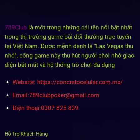
789Club
là một trong những cái tên nổi bật nhất
trong thị trường game bài đổi thưởng trực tuyến
tại Việt Nam. Được mệnh danh là "Las Vegas thu
nhỏ", cổng game này thu hút người chơi nhờ giao
diện bắt mắt và hệ thống trò chơi đa dạng
Website: https://concretocelular.com.mx/
Email:
789clubpoker@gmail.com
Điện thoại:0307 825 839
Hỗ Trợ Khách Hàng