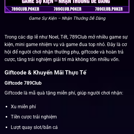
Game Sự Kiện – Nhận Thưởng Dễ Dàng
Trong các dịp lễ như Noel, Tết, 789Club mở nhiều game sự
kiện, mini game nhiệm vụ và game đua top nhỏ. Đây là cơ
hội để người chơi nhận thưởng phụ, giftcode và hoàn trả
cược, tăng trải nghiệm giải trí mà không tốn nhiều vốn.
Giftcode & Khuyến Mãi Thực Tế
Giftcode 789Club
Giftcode là mã quà tặng miễn phí, giúp người chơi nhận:
Xu miễn phí
Tiền cược trải nghiệm
Lượt quay slot/bắn cá