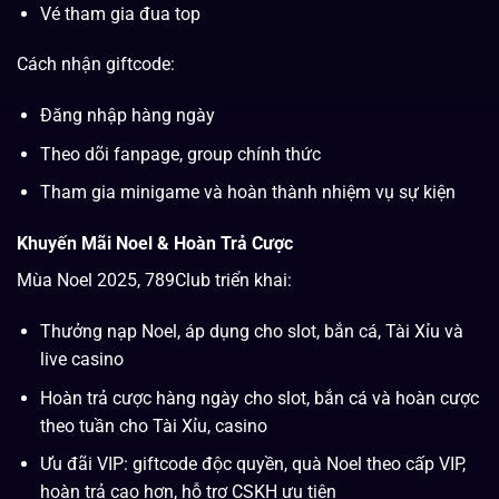
Vé tham gia đua top
Cách nhận giftcode:
Đăng nhập hàng ngày
Theo dõi fanpage, group chính thức
Tham gia minigame và hoàn thành nhiệm vụ sự kiện
Khuyến Mãi Noel & Hoàn Trả Cược
Mùa Noel 2025, 789Club triển khai:
Thưởng nạp Noel, áp dụng cho slot, bắn cá, Tài Xỉu và
live casino
Hoàn trả cược hàng ngày cho slot, bắn cá và hoàn cược
theo tuần cho Tài Xỉu, casino
Ưu đãi VIP: giftcode độc quyền, quà Noel theo cấp VIP,
hoàn trả cao hơn, hỗ trợ CSKH ưu tiên