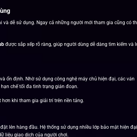
Dùng
đại và dễ sử dụng. Ngay cả những người mới tham gia cũng có t
ub
được sắp xếp rõ ràng, giúp người dùng dễ dàng tìm kiếm và 
 và ổn định. Nhờ sử dụng công nghệ máy chủ hiện đại, các ván
hạn chế tối đa tình trạng gián đoạn.
 hơn khi tham gia giải trí trên nền tảng.
đặt lên hàng đầu. Hệ thống sử dụng nhiều lớp bảo mật hiện đạ
 liệu giao dịch của người chơi.