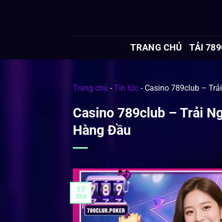
Bỏ
qua
nội
dung
TRANG CHỦ
TẢI 78
Trang chủ
-
Tin tức
-
Casino 789club – Trả
Casino 789club – Trải N
Hàng Đầu
17
Th3