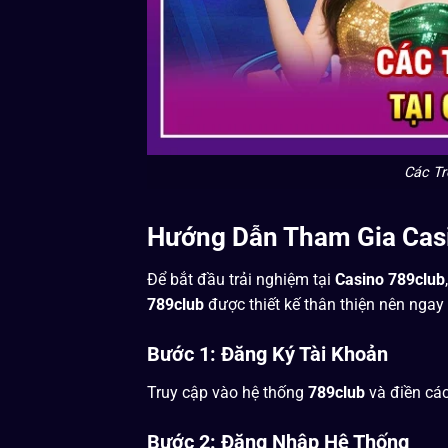
Các Tr
Hướng Dẫn Tham Gia Cas
Để bắt đầu trải nghiệm tại
Casino 789club
789club
được thiết kế thân thiện nên ngay
Bước 1: Đăng Ký Tài Khoản
Truy cập vào hệ thống
789club
và điền các
Bước 2: Đăng Nhập Hệ Thống