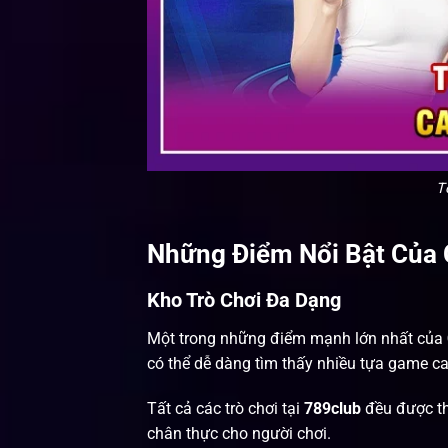
T
Những Điểm Nổi Bật Của 
Kho Trò Chơi Đa Dạng
Một trong những điểm mạnh lớn nhất của
có thể dễ dàng tìm thấy nhiều tựa game cas
Tất cả các trò chơi tại
789club
đều được th
chân thực cho người chơi.