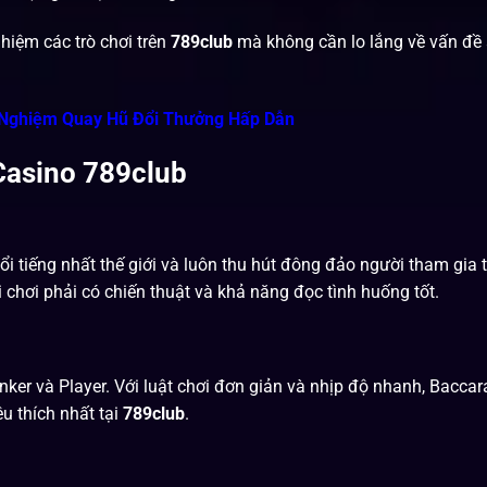
hiệm các trò chơi trên
789club
mà không cần lo lắng về vấn đề
 Nghiệm Quay Hũ Đổi Thưởng Hấp Dẫn
 Casino 789club
ổi tiếng nhất thế giới và luôn thu hút đông đảo người tham gia t
i chơi phải có chiến thuật và khả năng đọc tình huống tốt.
anker và Player. Với luật chơi đơn giản và nhịp độ nhanh, Baccar
u thích nhất tại
789club
.