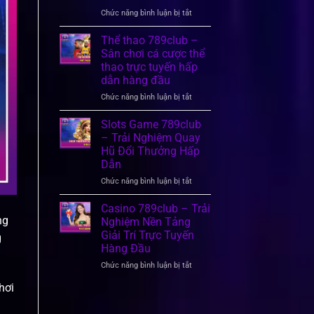
Trí
Số
Chức năng bình luận bị tắt
ở
Hóa
Bầu
Hiện
cua
Thể thao 789club –
Đại
789club
Sân chơi cá cược thể
Siêu
–
thao trực tuyến hấp
Hấp
Trò
dẫn hàng đầu
Dẫn
chơi
đổi
Chức năng bình luận bị tắt
ở
thưởng
Thể
dân
thao
Slots Game 789club
gian
789club
– Trải Nghiệm Quay
hiện
–
Hũ Đổi Thưởng Hấp
đại
Sân
Dẫn
nhất
chơi
2026
cá
Chức năng bình luận bị tắt
ở
cược
Slots
thể
Game
Casino 789club – Trải
thao
789club
ng
Nghiệm Nền Tảng
trực
–
Giải Trí Trực Tuyến
g
tuyến
Trải
Hàng Đầu
hấp
Nghiệm
dẫn
Quay
Chức năng bình luận bị tắt
ở
hàng
Hũ
Casino
chơi
đầu
Đổi
789club
Thưởng
–
Hấp
Trải