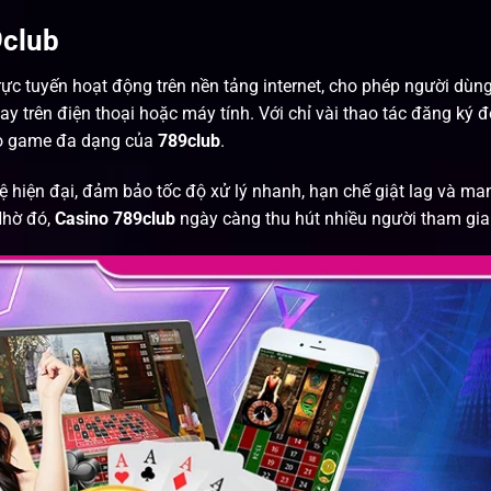
9club
ực tuyến hoạt động trên nền tảng internet, cho phép người dùn
gay trên điện thoại hoặc máy tính. Với chỉ vài thao tác đăng ký 
kho game đa dạng của
789club
.
 hiện đại, đảm bảo tốc độ xử lý nhanh, hạn chế giật lag và ma
Nhờ đó,
Casino 789club
ngày càng thu hút nhiều người tham gia