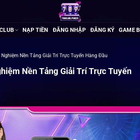
9CLUB
NẠP TIỀN
ĐĂNG NHẬP
ĐĂNG KÝ
GAME B
i Nghiệm Nền Tảng Giải Trí Trực Tuyến Hàng Đầu
ghiệm Nền Tảng Giải Trí Trực Tuyến