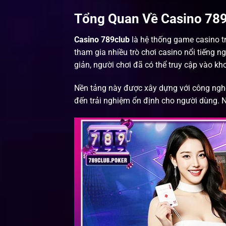
Tổng Quan Về Casino 78
Casino 789club
là hệ thống game casino tr
tham gia nhiều trò chơi casino nổi tiếng n
giản, người chơi đã có thể truy cập vào 
Nền tảng này được xây dựng với công nghệ
đến trải nghiệm ổn định cho người dùng. 