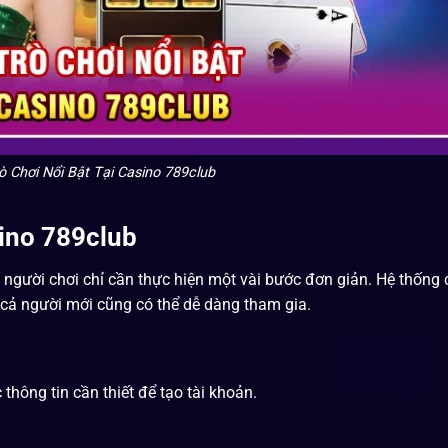
ò Chơi Nổi Bật Tại Casino 789club
ino 789club
, người chơi chỉ cần thực hiện một vài bước đơn giản. Hệ thống
 cả người mới cũng có thể dễ dàng tham gia.
 thông tin cần thiết để tạo tài khoản.