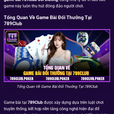
game này luôn thu hút đông đảo người chơi.
Tổng Quan Về Game Bài Đổi Thưởng Tại
789Club
Tổng Quan Về Game Bài Đổi Thưởng Tại 789Club
Game bài tại
789Club
được xây dựng dựa trên luật chơi
truyền thống, kết hợp nền tảng công nghệ hiện đại để