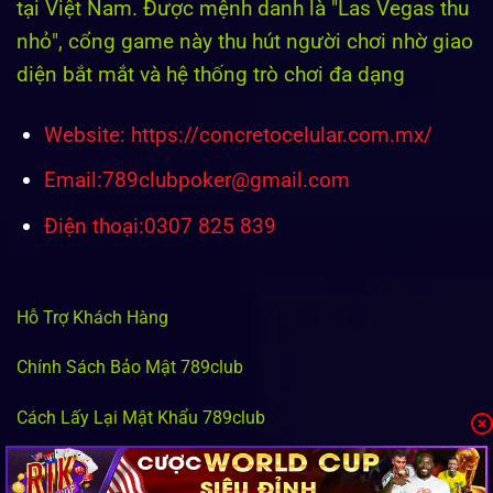
tại Việt Nam. Được mệnh danh là "Las Vegas thu
nhỏ", cổng game này thu hút người chơi nhờ giao
diện bắt mắt và hệ thống trò chơi đa dạng
Website: https://concretocelular.com.mx/
Email:
789clubpoker@gmail.com
Điện thoại:0307 825 839
Hỗ Trợ Khách Hàng
Chính Sách Bảo Mật 789club
Cách Lấy Lại Mật Khẩu 789club
789club Uy Tín Không?