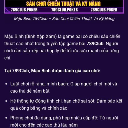
Mậu Binh 789Club – Sân Chơi Chiến Thuật Và Kỹ Năng
Mậu Binh (Binh Xập Xám) là game bài có chiều sâu chiến
thuật cao nhất trong tuyển tập game bài
789Club
. Người
chơi cần sắp xếp bài hợp lý để tối ưu sức mạnh của từng
chi.
Tại 789Club, Mậu Binh được đánh giá cao nhờ:
Luật chơi rõ ràng, minh bạch: Giúp người chơi mới và
cao thủ dễ nắm bắt
Hệ thống tự động tính chi, hạn chế sai sót: Đảm bảo kết
quả công bằng và chính xác
Phòng chơi đa dạng, phù hợp nhiều cấp độ: Từ người
mới cho đến các cao thủ lâu năm