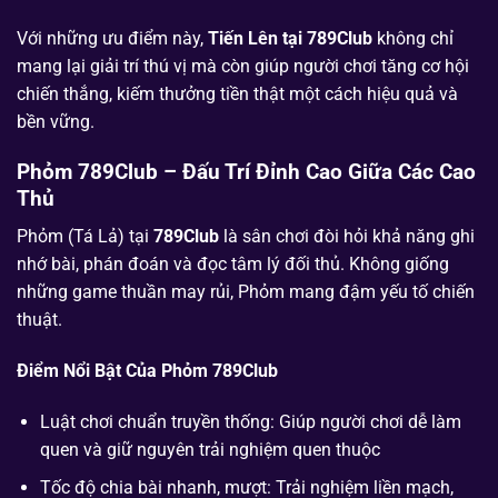
Với những ưu điểm này,
Tiến Lên tại 789Club
không chỉ
mang lại giải trí thú vị mà còn giúp người chơi tăng cơ hội
chiến thắng, kiếm thưởng tiền thật một cách hiệu quả và
bền vững.
Phỏm 789Club – Đấu Trí Đỉnh Cao Giữa Các Cao
Thủ
Phỏm (Tá Lả) tại
789Club
là sân chơi đòi hỏi khả năng ghi
nhớ bài, phán đoán và đọc tâm lý đối thủ. Không giống
những game thuần may rủi, Phỏm mang đậm yếu tố chiến
thuật.
Điểm Nổi Bật Của Phỏm 789Club
Luật chơi chuẩn truyền thống: Giúp người chơi dễ làm
quen và giữ nguyên trải nghiệm quen thuộc
Tốc độ chia bài nhanh, mượt: Trải nghiệm liền mạch,