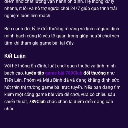
điểm nhờ chất lượng vận hành ổn định. Hệ thống xử lý
nhanh, ít lỗi và hỗ trợ người chơi 24/7 giúp quá trình trải
nghiệm luôn liền mạch.
Bên cạnh đó, tỷ lệ đổi thưởng rõ ràng và lịch sử giao dịch
minh bạch cũng là yếu tố quan trọng giúp người chơi yên
tâm khi tham gia game bài tại đây.
Kết Luận
Với hệ thống ổn định, luật chơi quen thuộc và tính minh
bạch cao,
tuyển tập
game bài 789Club
đổi thưởng
như
Tiến Lên, Phỏm và Mậu Binh đã và đang khẳng định sức
hút trên thị trường game bài trực tuyến.
Nếu bạn đang tìm
kiếm một cổng game bài vừa dễ chơi, vừa có chiều sâu
chiến thuật,
789Clu
b chắc chắn là điểm đến đáng cân
nhắc.