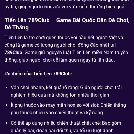
uy tín, giúp người chơi vừa vui vừa kiếm thưởng hiệu quả.
Tiến Lên 789Club – Game Bài Quốc Dân Dễ Chơi,
Dễ Thắng
Tiến Lên là trò chơi quen thuộc với hầu hết người Việt và
cũng là game có lượng người chơi đông đảo nhất tại
789Club
. Game giữ nguyên luật Tiến Lên miền Nam truyền
thống, giúp người chơi dễ làm quen ngay từ lần đầu.
Ưu điểm của Tiến Lên 789Club:
Ván chơi nhanh, kết quả rõ ràng: Giúp người chơi trải
nghiệm hiệu quả mà không tốn nhiều thời gian
Ít phụ thuộc vào may mắn hơn so với slot: Chiến thắng
phụ thuộc nhiều vào chiến thuật và kỹ năng
Có thể áp dụng nhiều chiến thuật chặt chẽ: Bao gồm
quản lý bài, đoán bài đối thủ, và tối ưu lượt đánh