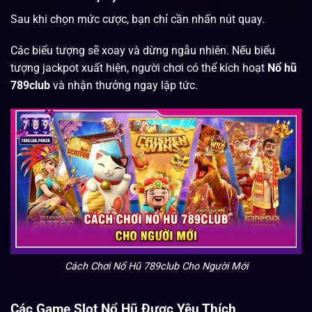
Sau khi chọn mức cược, bạn chỉ cần nhấn nút quay.
Các biểu tượng sẽ xoay và dừng ngẫu nhiên. Nếu biểu
tượng jackpot xuất hiện, người chơi có thể kích hoạt
Nổ hũ
789club
và nhận thưởng ngay lập tức.
Cách Chơi Nổ Hũ 789club Cho Người Mới
Các Game Slot Nổ Hũ Được Yêu Thích