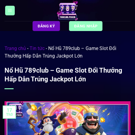
Bỏ
qua
nội
dung
ĐĂNG KÝ
ĐĂNG NHẬP
Trang chủ
-
Tin tức
-
Nổ Hũ 789club – Game Slot Đổi
Thưởng Hấp Dẫn Trúng Jackpot Lớn
Nổ Hũ 789club – Game Slot Đổi Thưởng
Hấp Dẫn Trúng Jackpot Lớn
17
Th3