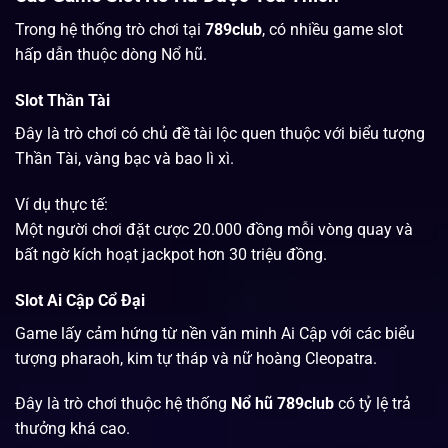
Trong hệ thống trò chơi tại
789club
, có nhiều game slot
hấp dẫn thuộc dòng Nổ hũ.
Slot Thần Tài
Đây là trò chơi có chủ đề tài lộc quen thuộc với biểu tượng
Thần Tài, vàng bạc và bao lì xì.
Ví dụ thực tế:
Một người chơi đặt cược 20.000 đồng mỗi vòng quay và
bất ngờ kích hoạt jackpot hơn 30 triệu đồng.
Slot Ai Cập Cổ Đại
Game lấy cảm hứng từ nền văn minh Ai Cập với các biểu
tượng pharaoh, kim tự tháp và nữ hoàng Cleopatra.
Đây là trò chơi thuộc hệ thống
Nổ hũ 789club
có tỷ lệ trả
thưởng khá cao.