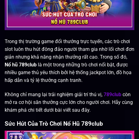
Trong thị trường game đổi thưởng trực tuyến, các trò chơi
slot luôn thu hút đông đảo người tham gia nhờ lối chơi đơn
giản nhưng khả năng nhận thưởng rất cao. Trong số đó,
Nổ hũ 789club
là một trong những trò chơi nổi bật, được
nhiều game thủ yêu thích bởi hệ thống jackpot lớn, đồ họa
hấp dẫn và tỷ lệ thưởng cạnh tranh.
Không chỉ mang lại trải nghiệm giải trí thú vị,
789club
còn
mở ra cơ hội săn thưởng cực lớn cho người chơi. Hãy cùng
khám phá chi tiết dưới bài viết sau đây.
Sức Hút Của Trò Chơi Nổ Hũ 789club