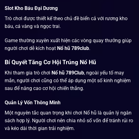
Slot Kho Báu Đại Dương
Trò chơi được thiết kế theo chủ đề biển cả với rương kho
báu, cá vàng và ngọc trai.
Game thường xuyên xuất hiện các vòng quay thưởng giúp
người chơi dễ kích hoạt
Nổ hũ 789club
.
Bí Quyết Tăng Cơ Hội Trúng Nổ Hũ
Khi tham gia trò chơi
Nổ hũ 789Club
, ngoài yếu tố may
mắn, người chơi cũng có thể áp dụng một số kinh nghiệm
sau để nâng cao cơ hội chiến thắng.
Quản Lý Vốn Thông Minh
Một nguyên tắc quan trọng khi chơi Nổ hũ là quản lý ngân
sách hợp lý. Người chơi nên chia nhỏ số vốn để tránh rủi ro
và kéo dài thời gian trải nghiệm.